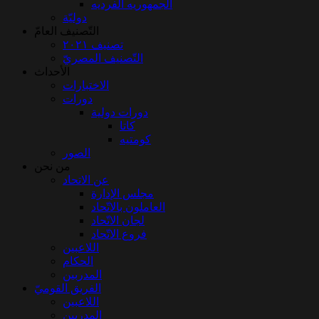
الجمهوريه الفرديه
دوليّة
التّصنيف العامّ
تصنيف ٢٠٢١
التّصنيف المصريّ
الأحداث
الاختبارات
دورات
دورات دولية
كاتا
كومتيه
الصور
من نحن
عن الاتحاد
مجلس الإدارة
العاملون بالاتّحاد
لجان الاتّحاد
فروع الاتّحاد
اللاعبين
الحكام
المدربين
الفريق القوميّ
اللاعبين
المدربين