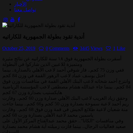
الأخبار
تواصل معنا
أندية تقود بطولة الجمهورية للكاراتيه
October 25, 2019
0
Comments
3445
Views
1
Like
أسفرت بطولة الجمهورية فوق ١٨ سنة للكاراتيه عن نتائج مثيرة
ومتميزة للاعبين الذين شاركوا في البطولة
ففي وزن 75 كجم.. فاز شوقي أحمد لاعب الأهلي بالصدارة.. بينما
احتل يوسف عماد لاعب الزهور القمة في وزن 84 كجم
وانتزع أحمد شحاته لاعب البنك الأهلي القمة في منافسات وزن فوق
84 كجم.. بينما جاء عبدالله هشام مصطفى لاعب المؤسسة الرياضية
هايكستيب بصدارة وزن 67 كجم
وحقق زياد الغريب لاعب البنك الأهلي صدارة وزن 60 كجم.. وفازت
ريم أحمد لاعبة سموحة بصدارة وزن 50 كجم و66 كجم.. بينما جاءت
منة شعبان لاعبة طلائع الجيش في قمة وزن فوق 68 كجم.. وفازت
ياسمين محمد لاعبة الأهلي بصدارة وزت 68 كجم
وفي منافسات “الكاتا”.. حقق محمد عبدالفتاح المركز الأول على
صعيد فعاليات الرجال.. بينما فازت زميلته آية هشام محمد بصدارة
السيدات