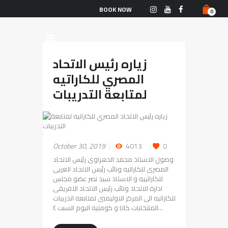
الرّئيسيّة
BOOK NOW
0
البطولات
التّصنيف العامّ
الأحداث
زياره رئيس الاتحاد
من نحن
المصري للكاراتيه
الفريق القوميّ
لمتابعة التدريبات
الأخبار
تواصل معنا
October 30, 2019
4013
0
وصول الاستاذ محمد الدهراوى رئيس الاتحاد
المصرى للكاراتيه ونائب رئيس الاتحاد العربى
للكاراتييه و الاستاذ سيد نصر عضو مجلس
ادارة الاتحاد ونائب رئيس الاتحاد الافريقى
للكاراتيه الى المركز الاوليمبى لمتابعه اتدريبات
المنتخابات كاتا و كومتيه اليوم السبت ٤…