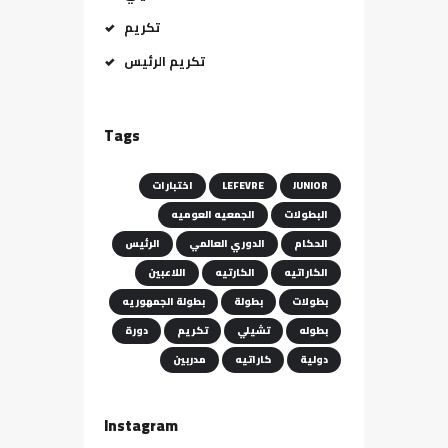
تكريم
تكريم الرئيس
Tags
JUNIOR
LEFEVRE
اختبارات
البطولات
الجمعيه العوميه
الحكام
الدوري العالمي
الرئيس
الكاراتيه
الكارتيه
اللاعبين
بطولات
بطولة
بطولة الجمهوريه
بطوله
تشيلي
تكريم
دورة
دولية
كاراتيه
مدربين
Instagram