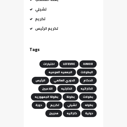
تشيلي
تكريم
تكريم الرئيس
Tags
JUNIOR
LEFEVRE
اختبارات
البطولات
الجمعيه العوميه
الحكام
الدوري العالمي
الرئيس
الكاراتيه
الكارتيه
اللاعبين
بطولات
بطولة
بطولة الجمهوريه
بطوله
تشيلي
تكريم
دورة
دولية
كاراتيه
مدربين