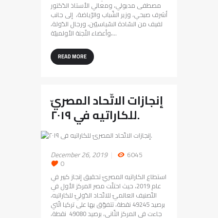
مصطفى مدبولي، ومعالي الأستاذ الدّكتور
أشرف صبحي، وزير الشّباب والرّياضة، إلى جانب
لفيف من السّادة السّياسيّين، ورجال الدّولة،
وأعضاء اللّجنة الأولمبيّة،…
READ MORE
إنجازات الاتّحاد المصريّ
للكاراتيه في ٢٠١٩.
December 26, 2019
6045
0
استطاع الكاراتيه المصريّ تحقيق إنجاز كبير في
عام 2019، حيث احتلّت مصر المركز الأول في
التّصنيف العالميّ للاتّحاد الدّوليّ للكاراتيه،
برصيد 49245 نقطة، تتفوّق بها على تركيا الّتي
جاءت في المركز الثّاني، برصيد 49080 نقطة،