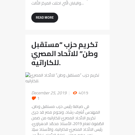
واليابان الّتي احتلت المركز الثّالث…
READ MORE
تكريم حزب “مستقبل
وطن” للاتّحاد المصريّ
للكاراتيه.
December 25, 2019
4019
1
في ضيافة رئيس حزب مستقبل وطن،
المهندس أشرف رشاد، ونجوم مصر قد جرى
تكريم الاتّحاد المصريّ للكاراتيه من ضمن
الصّفوة لعام 2019، الأستاذ محمّد الدهراويّ،
رئيس الاتّحاد المصريّ للكاراتيه، والأستاذ سيّد
نصر، عضو مجلس إدارة الاتّحاد، نيابةً عن…