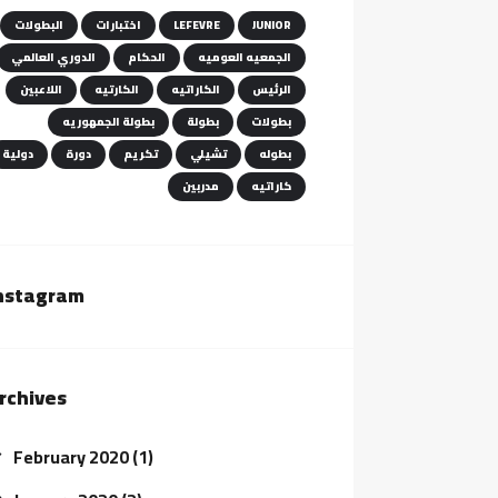
JUNIOR
LEFEVRE
اختبارات
البطولات
الجمعيه العوميه
الحكام
الدوري العالمي
الرئيس
الكاراتيه
الكارتيه
اللاعبين
بطولات
بطولة
بطولة الجمهوريه
بطوله
تشيلي
تكريم
دورة
دولية
كاراتيه
مدربين
nstagram
rchives
February 2020
(1)