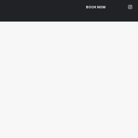
ّة
BOOK NOW
ت
مّ
ث
ن
ّ
ار
ا