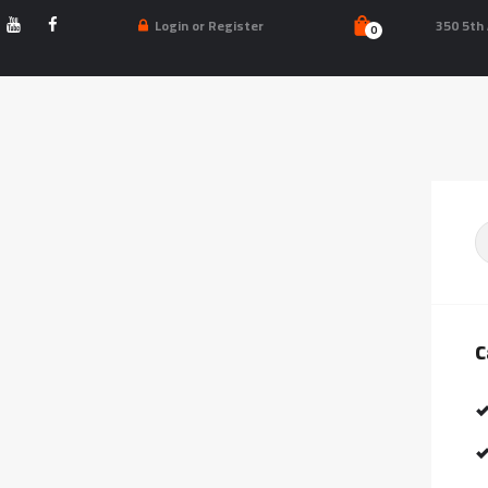
الرّئيسي
350 5th 
Login or Register
0
البطولا
التّصنيف العا
الأحدا
من نح
الفريق القومي
S
الأخب
fo
تواصل معن
C