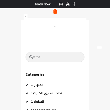
الرّئيسيّة
BOOK NOW
البطولات
0
التّصنيف العامّ
الأحداث
من نحن
الفريق القوميّ
الأخبار
Search
تواصل معنا
for:
Categories
اختبارات
الاتحاد المصري للكاراتيه
البطولات
الجميعه العموميه