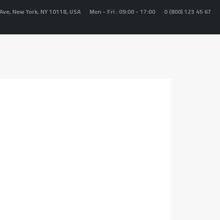
Ave, New York, NY 10118, USA
Mon - Fri : 09:00 - 17:00
0 (800) 123 45 67