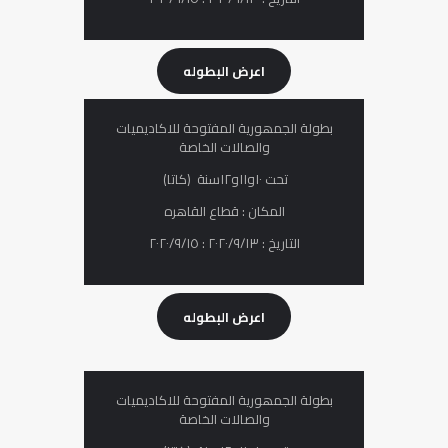
اعرض البطوله
بطولة الجمھوریة المفتوحة للاكادیمیات
والصالات الخاصة
تحت ١٠و١١و١٢سنة (كاتا)
المكان : قطاع القاهره
التاريخ : ٢٠٢٠/٩/١٣ : ٢٠٢٠/٩/١٥
اعرض البطوله
بطولة الجمھوریة المفتوحة للاكادیمیات
والصالات الخاصة