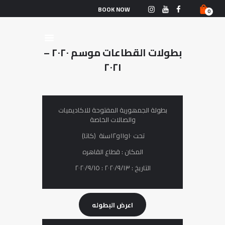
الرّئيسيّة
BOOK NOW
0
البطولات
التّصنيف العامّ
بطولات القطاعات موسم ٢٠٢٠ –
الأحداث
٢٠٢١
من نحن
الفريق القوميّ
الأخبار
بطولة الجمھوریة المفتوحة للاكادیمیات
والصالات الخاصة
تواصل معنا
تحت ١٠و١١و١٢سنة (كاتا)
المكان : قطاع القاهره
التاريخ : ٢٠٢٠/٩/١٣ : ٢٠٢٠/٩/١٥
اعرض البطوله