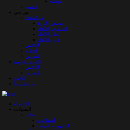
كومتيه
الصور
من نحن
عن الاتحاد
مجلس الإدارة
العاملون بالاتّحاد
لجان الاتّحاد
فروع الاتّحاد
اللاعبين
الحكام
المدربين
الفريق القوميّ
اللاعبين
المدربين
الأخبار
تواصل معنا
الرّئيسيّة
البطولات
محليه
القطاعات
الجمهوريه الفرديه