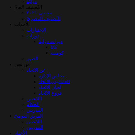
دوليّة
التّصنيف العامّ
تصنيف ٢٠٢١
التّصنيف المصريّ
الأحداث
الاختبارات
دورات
دورات دولية
كاتا
كومتيه
الصور
من نحن
عن الاتحاد
مجلس الإدارة
العاملون بالاتّحاد
لجان الاتّحاد
فروع الاتّحاد
اللاعبين
الحكام
المدربين
الفريق القوميّ
اللاعبين
المدربين
الأخبار