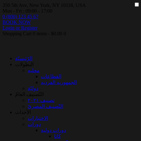
350 5th Ave, New York, NY 10118, USA
Mon - Fri : 09:00 - 17:00
0 (800) 123 45 67
BOOK NOW
Login or Register
Shopping Cart
0 items
-
$0.00
0
الرّئيسيّة
البطولات
محليه
القطاعات
الجمهوريه الفرديه
دوليّة
التّصنيف العامّ
تصنيف ٢٠٢١
التّصنيف المصريّ
الأحداث
الاختبارات
دورات
دورات دولية
كاتا