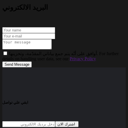
البريد الالكتروني
أوافق على أنّه يتم جمع بياناتي المقدّمة، وتخزينها. For further
details on handling user data, see our
Privacy Policy
Send Message
ابقي علي تواصل